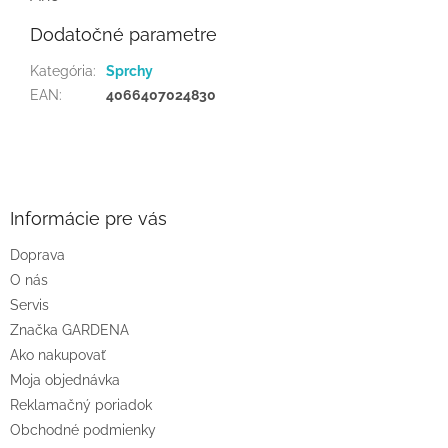
Dodatočné parametre
Kategória
:
Sprchy
EAN
:
4066407024830
Z
á
p
ä
Informácie pre vás
t
Doprava
i
O nás
e
Servis
Značka GARDENA
Ako nakupovať
Moja objednávka
Reklamačný poriadok
Obchodné podmienky