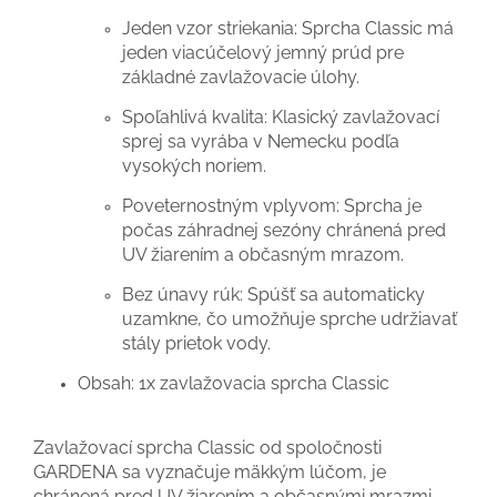
Jeden vzor striekania: Sprcha Classic má
jeden viacúčelový jemný prúd pre
základné zavlažovacie úlohy.
Spoľahlivá kvalita: Klasický zavlažovací
sprej sa vyrába v Nemecku podľa
vysokých noriem.
Poveternostným vplyvom: Sprcha je
počas záhradnej sezóny chránená pred
UV žiarením a občasným mrazom.
Bez únavy rúk: Spúšť sa automaticky
uzamkne, čo umožňuje sprche udržiavať
stály prietok vody.
Obsah: 1x zavlažovacia sprcha Classic
Zavlažovací sprcha Classic od spoločnosti
GARDENA sa vyznačuje mäkkým lúčom, je
chránená pred UV žiarením a občasnými mrazmi