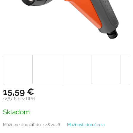
15,59 €
12,67 € bez DPH
Jednotková
Skladom
cena:
Môžeme doručiť do:
12.8.2026
Možnosti doručenia