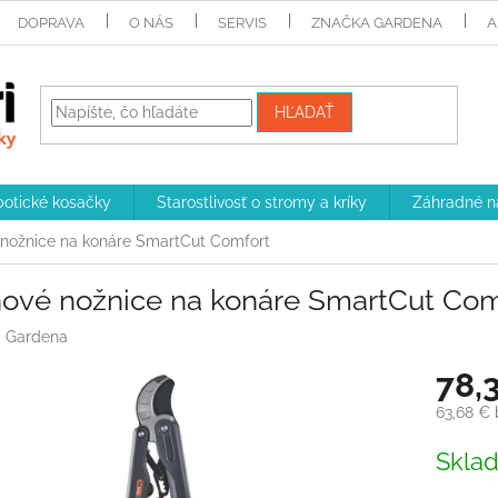
DOPRAVA
O NÁS
SERVIS
ZNAČKA GARDENA
A
HĽADAŤ
otické kosačky
Starostlivosť o stromy a kríky
Záhradné n
 nožnice na konáre SmartCut Comfort
nové nožnice na konáre SmartCut Com
:
Gardena
78,
63,68 €
Jednotk
Skla
cena: