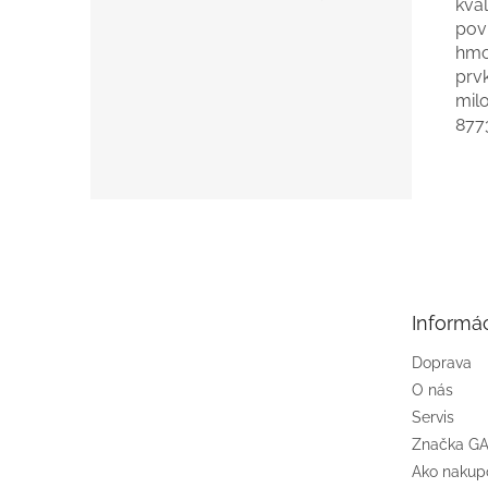
kva
pov
hmo
prv
milo
877
Z
á
p
ä
t
Informác
i
e
Doprava
O nás
Servis
Značka G
Ako nakup