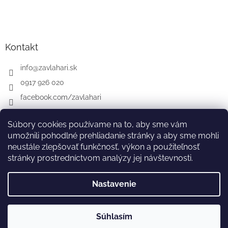
Kontakt
info
@
zavlahari.sk
0917 926 020
facebook.com/zavlahari
Súbory cookies používame na to, aby sme vám
umožnili pohodlné prehliadanie stránky a aby sme mohli
GARDENA
McCULLOCH
CZ
AT
DE
neustále zlepšovať funkčnosť, výkon a použiteľnosť
stránky prostredníctvom analýzy jej návštevnosti.
Nastavenie
Vytvoril Shoptet
Súhlasím
Copyright 2026
zavlahari.sk
. Všetky práva vyhradené.