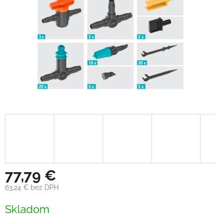
77,79 €
63,24 € bez DPH
Jednotková
Skladom
cena: