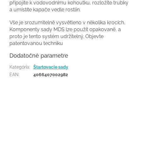
připojíte k vodovodnímu kohoutku, rozložíte trubky
a umístíte kapače vedle rostlin.
Vše je srozumitelně vysvětleno v několika krocích.
Komponenty sady MDS lze použít opakovaně, a
proto je tento systém udržitelný. Objevte
patentovanou techniku
Dodatočné parametre
Kategória
:
Štartovacie sady
EAN
:
4066407002982
Buďte prvý, kto napíše príspevok k tejto položke.
PRIDAŤ KOMENTÁR
Z
á