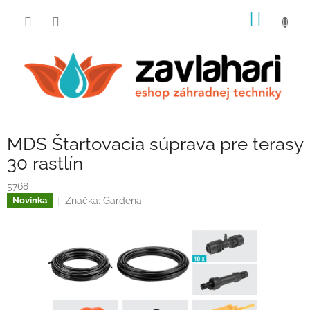
Prejsť
NÁKU
na
obsah
KOŠÍK
MDS Štartovacia súprava pre terasy
30 rastlín
5768
Značka:
Gardena
Novinka