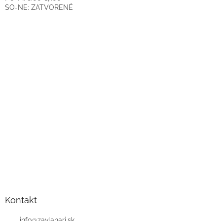
SO-NE: ZATVORENÉ
Kontakt
info
@
zavlahari.sk