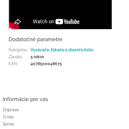
Dodatočné parametre
Kategória
:
Vysávače, fúkače a zberače lístia
Záruka
:
5 rokov
EAN
:
4078500048675
Z
á
p
ä
Informácie pre vás
t
Doprava
i
O nás
e
Servis