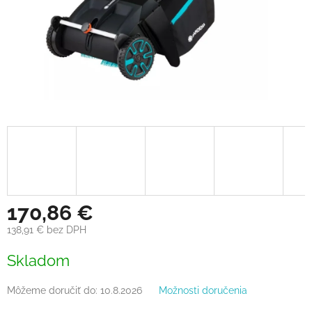
170,86 €
138,91 € bez DPH
Jednotková
Skladom
cena:
Môžeme doručiť do:
10.8.2026
Možnosti doručenia