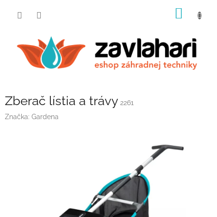
Prejsť
NÁKU
na
obsah
KOŠÍK
Zberač lístia a trávy
2261
Značka:
Gardena