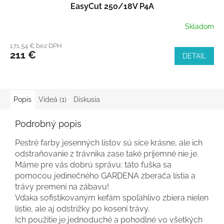
EasyCut 250/18V P4A
Skladom
171,54 € bez DPH
211 €
DETAIL
Popis
Videá (1)
Diskusia
Podrobný popis
Pestré farby jesenných listov sú síce krásne, ale ich
odstraňovanie z trávnika zase také príjemné nie je.
Máme pre vás dobrú správu: táto fuška sa
pomocou jedinečného GARDENA zberača lístia a
trávy premení na zábavu!
Vďaka sofistikovaným kefám spoľahlivo zbiera nielen
lístie, ale aj odstrižky po kosení trávy.
Ich použitie je jednoduché a pohodlné vo všetkých