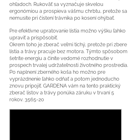
ohľadoch. Rukoväť sa vyznačuje skvelou
ergonómiou a prospieva vášmu chrbtu, pretože sa
nemusíte pri čistení trávnika po kosení ohýbať.
Pre efektívne upratovanie lístia možno výšku ľahko
upraviť a prispôsobiť.
Okrem toho je zberač veľmi tichý, pretože pri zbere
lístia a trávy pracuje bez motora. Týmto spôsobom
šetríte energiu a činíte vedomé rozhodnutie v
prospech trvalej udržateľnosti životného prostredia.
Po naplnení zberného koša ho možno pre
vyprázdnenie ľahko odňať a potom jednoducho
znovu pripojiť. GARDENA vám na tento praktický
zberač listov a trávy ponúka záruku v trvaní 5
rokov. 3565-20