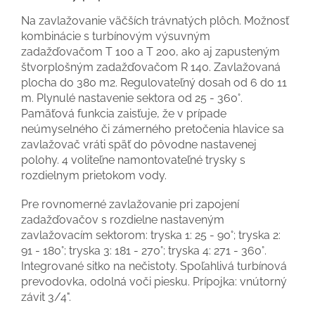
Na zavlažovanie väčších trávnatých plôch. Možnosť
kombinácie s turbínovým výsuvným
zadažďovačom T 100 a T 200, ako aj zapusteným
štvorplošným zadažďovačom R 140. Zavlažovaná
plocha do 380 m2. Regulovateľný dosah od 6 do 11
m. Plynulé nastavenie sektora od 25 - 360°.
Pamäťová funkcia zaisťuje, že v prípade
neúmyselného či zámerného pretočenia hlavice sa
zavlažovač vráti späť do pôvodne nastavenej
polohy. 4 voliteľne namontovateľné trysky s
rozdielnym prietokom vody.
Pre rovnomerné zavlažovanie pri zapojení
zadažďovačov s rozdielne nastaveným
zavlažovacím sektorom: tryska 1: 25 - 90°; tryska 2:
91 - 180°; tryska 3: 181 - 270°; tryska 4: 271 - 360°.
Integrované sitko na nečistoty. Spoľahlivá turbínová
prevodovka, odolná voči piesku. Prípojka: vnútorný
závit 3/4".