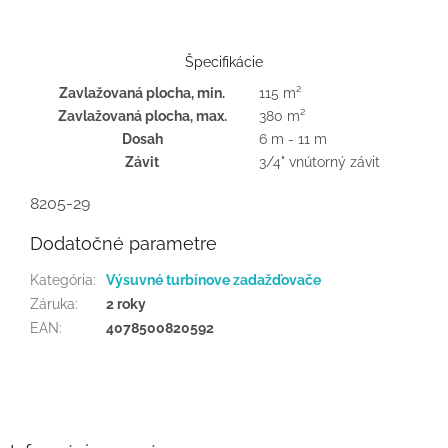
Špecifikácie
Zavlažovaná plocha, min.
115 m²
Zavlažovaná plocha, max.
380 m²
Dosah
6 m - 11 m
Závit
3/4" vnútorný závit
8205-29
Dodatočné parametre
Kategória
:
Výsuvné turbínove zadažďovače
Záruka
:
2 roky
EAN
:
4078500820592
Z
á
p