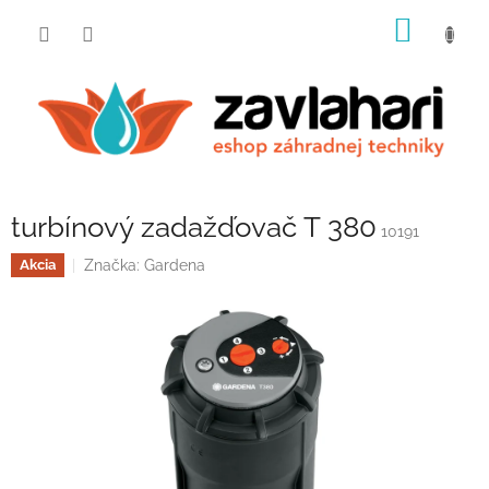
Prejsť
NÁKU
na
obsah
KOŠÍK
turbínový zadažďovač T 380
10191
Značka:
Gardena
Akcia