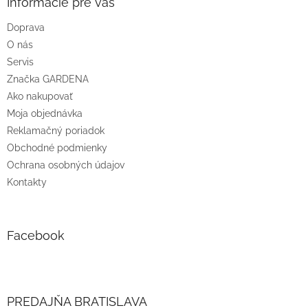
ä
Informácie pre vás
t
Doprava
i
O nás
e
Servis
Značka GARDENA
Ako nakupovať
Moja objednávka
Reklamačný poriadok
Obchodné podmienky
Ochrana osobných údajov
Kontakty
Facebook
PREDAJŇA BRATISLAVA