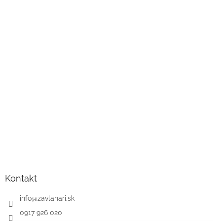
Kontakt
info
@
zavlahari.sk
0917 926 020