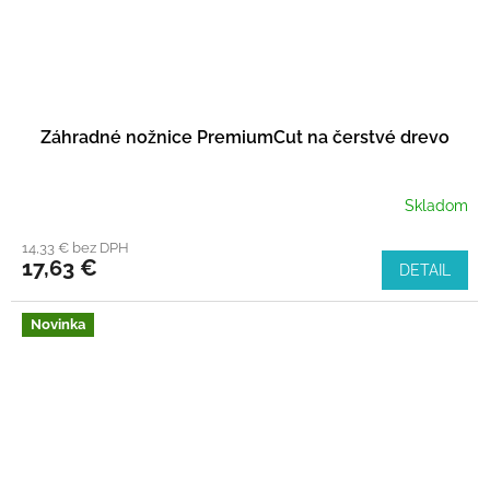
Záhradné nožnice PremiumCut na čerstvé drevo
Skladom
14,33 € bez DPH
17,63 €
DETAIL
Novinka