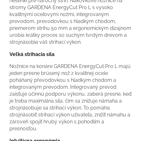
riešenie pre náročný strih. Nákovkové nožnice na
stromy GARDENA EnergyCut Pro L s vysoko
kvalitnými oceľovými nožmi, integrovaným
prevodom, prevodovkou s hladkým chodom,
priemerom strihu 50 mm a ergonomickým dizajnom
urobia krátky proces so suchým tvrdým drevom a
strojnásobia váš strihací výkon.
Veľká strihacia sila
Nožnice na konáre GARDENA EnergyCut Pro L majú
jeden presne brúsený nož z kvalitnej ocele
poháňaný převodovkou s hladkým chodom a
integrovaným prevodom. Integrovaný prevod
zaisťuje účinnú podporu výkonu, zaberá presne, keď
je treba maximálna sila, čím sa znižuje námaha a
strojnásobuje sa strihací výkon. To pomáha
strojnásobiť strihací výkon užívateľa, znížiť námahu a
zároveň spojiť hrubý výkon s pohodlím a
presnosťou.
Intuitívna ergonómia