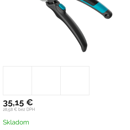
35,15 €
28,58 € bez DPH
Jednotková
Skladom
cena: