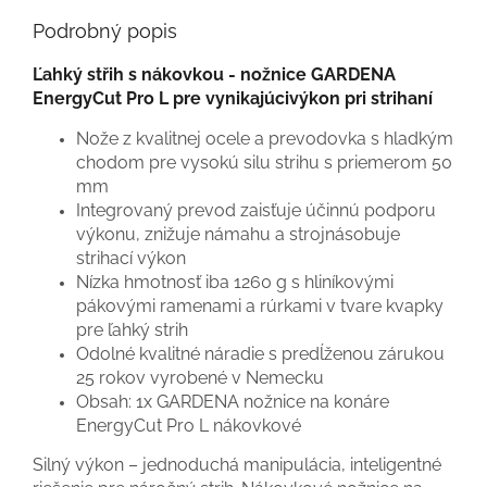
Podrobný popis
Ľahký střih s nákovkou - nožnice GARDENA
EnergyCut Pro L pre vynikajúcivýkon pri strihaní
Nože z kvalitnej ocele a prevodovka s hladkým
chodom pre vysokú silu strihu s priemerom 50
mm
Integrovaný prevod zaisťuje účinnú podporu
výkonu, znižuje námahu a strojnásobuje
strihací výkon
Nízka hmotnosť iba 1260 g s hliníkovými
pákovými ramenami a rúrkami v tvare kvapky
pre ľahký strih
Odolné kvalitné náradie s predĺženou zárukou
25 rokov vyrobené v Nemecku
Obsah: 1x GARDENA nožnice na konáre
EnergyCut Pro L nákovkové
Silný výkon – jednoduchá manipulácia, inteligentné