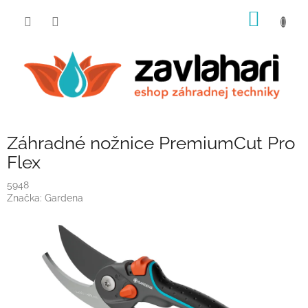
Prejsť
NÁKU
na
obsah
KOŠÍK
Záhradné nožnice PremiumCut Pro
Flex
5948
Značka:
Gardena