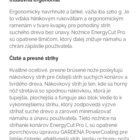
Ergonomicky navrhnuté a ľahké, vážia iba 1260 g. Je
to vďaka hliníkovým rukovätiam a ergonomickým
ramenám v tvare kvapky pre pohodlný strih
suchého dreva bez únavy. Nožnice EnergyCut Pro
sú opatrené tlmičom, ktorý ďalej znižuje námahu a
chráni zápästie používateľa.
Čisté a presné strihy
Kvalitné oceľové, presne brúsené nože poskytujú
nákovkový strih pre čistejší strih suchých konárov a
tvrdého dreva. Nákovkový strih je ten, kde sa horný
nôž stretáva so spodnou nákovkou, ktorá je
tupejšia, plochejšia a funguje ako blok. Vedie to k
výkonnejšiemu strihu, ktorý zodpovedá výzve
strihať suché drevo a zároveň minimalizovať
námahu a únavu používateľa. Tieto nožnice na
strihanie konárov EnergyCut Pro L sú opatrené
povrchovou úpravou GARDENA PowerCoating pre
ľahšie čistenie, efektívnejší strih, lepšiu ochranu noža