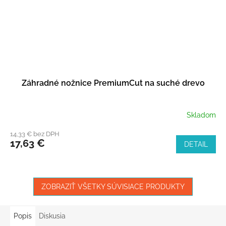
Záhradné nožnice PremiumCut na suché drevo
Skladom
14,33 € bez DPH
17,63 €
DETAIL
ZOBRAZIŤ VŠETKY SÚVISIACE PRODUKTY
Popis
Diskusia