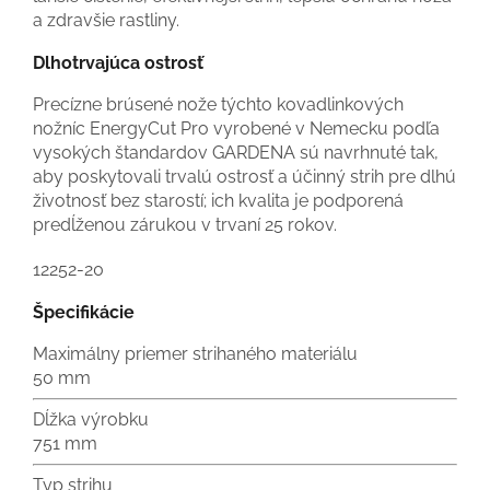
a zdravšie rastliny.
Dlhotrvajúca ostrosť
Precízne brúsené nože týchto kovadlinkových
nožníc EnergyCut Pro vyrobené v Nemecku podľa
vysokých štandardov GARDENA sú navrhnuté tak,
aby poskytovali trvalú ostrosť a účinný strih pre dlhú
životnosť bez starostí; ich kvalita je podporená
predĺženou zárukou v trvaní 25 rokov.
12252-20
Špecifikácie
Maximálny priemer strihaného materiálu
50 mm
Dĺžka výrobku
751 mm
Typ strihu