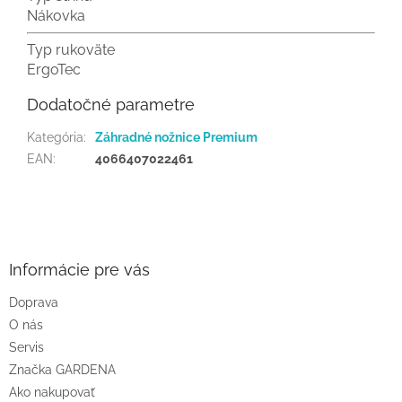
Nákovka
Typ rukoväte
ErgoTec
Dodatočné parametre
Kategória
:
Záhradné nožnice Premium
EAN
:
4066407022461
Z
á
p
ä
Informácie pre vás
t
Doprava
i
O nás
e
Servis
Značka GARDENA
Ako nakupovať