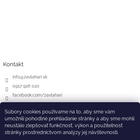
Kontakt
info
@
zavlahari.sk
0917 926 020
facebook.com/zavlahari
Súbory cookies používame na to, aby sme vám
umožnili pohodlné prehliadanie stránky a aby sme mohli
GARDENA
McCULLOCH
CZ
AT
DE
neustále zlepšovať funkčnosť, výkon a použiteľnosť
stránky prostredníctvom analýzy jej návštevnosti.