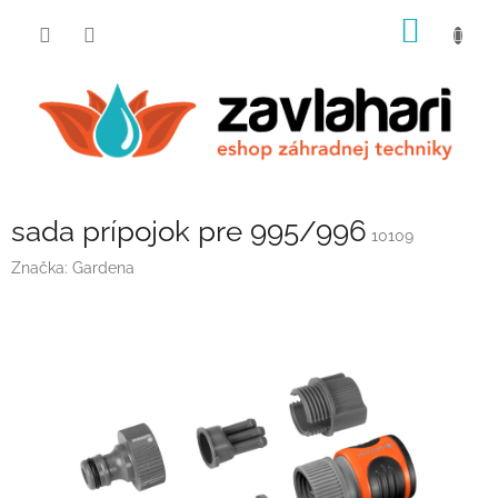
Prejsť
NÁKU
na
obsah
KOŠÍK
sada prípojok pre 995/996
10109
Značka:
Gardena