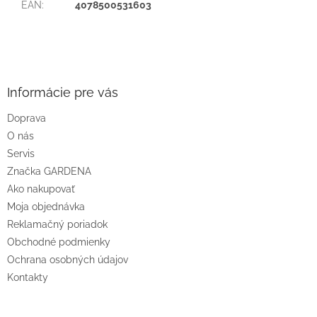
EAN
:
4078500531603
Z
á
p
ä
Informácie pre vás
t
Doprava
i
O nás
e
Servis
Značka GARDENA
Ako nakupovať
Moja objednávka
Reklamačný poriadok
Obchodné podmienky
Ochrana osobných údajov
Kontakty