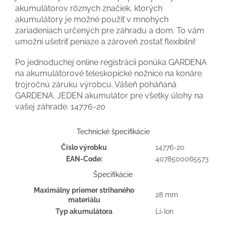
akumulátorov rôznych značiek, ktorých
akumulátory je možné použiť v mnohých
zariadeniach určených pre záhradu a dom. To vám
umožní ušetriť peniaze a zároveň zostať flexibilní!
Po jednoduchej online registrácii ponúka GARDENA
na akumulátorové teleskopické nožnice na konáre
trojročnú záruku výrobcu. Vášeň poháňaná
GARDENA. JEDEN akumulátor pre všetky úlohy na
vašej záhrade. 14776-20
Technické špecifikácie
Číslo výrobku
14776-20
EAN-Code:
4078500065573
Špecifikácie
Maximálny priemer strihaného
28 mm
materiálu
Typ akumulátora
Li-Ion