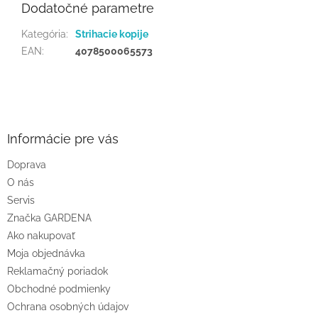
Dodatočné parametre
Kategória
:
Strihacie kopije
EAN
:
4078500065573
Z
á
p
ä
Informácie pre vás
t
Doprava
i
O nás
e
Servis
Značka GARDENA
Ako nakupovať
Moja objednávka
Reklamačný poriadok
Obchodné podmienky
Ochrana osobných údajov