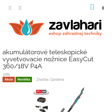
Prejsť
NÁKU
na
obsah
KOŠÍK
akumulátorové teleskopické
vyvetvovacie nožnice EasyCut
360/18V P4A
3285
Značka:
Gardena
Akcia
Novinka