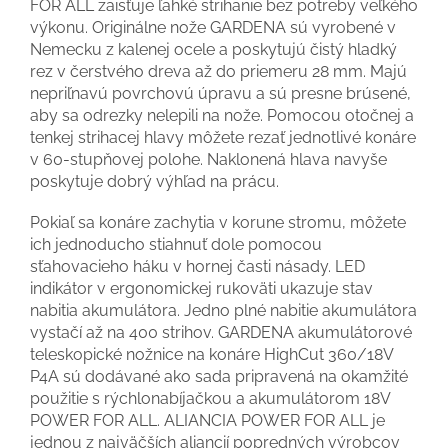
FOR ALL zaisťuje ľahké strihanie bez potreby veľkého
výkonu. Originálne nože GARDENA sú vyrobené v
Nemecku z kalenej ocele a poskytujú čistý hladký
rez v čerstvého dreva až do priemeru 28 mm. Majú
nepriľnavú povrchovú úpravu a sú presne brúsené,
aby sa odrezky nelepili na nože. Pomocou otočnej a
tenkej strihacej hlavy môžete rezať jednotlivé konáre
v 60-stupňovej polohe. Naklonená hlava navyše
poskytuje dobrý výhľad na prácu.
Pokiaľ sa konáre zachytia v korune stromu, môžete
ich jednoducho stiahnuť dole pomocou
sťahovacieho háku v hornej časti násady. LED
indikátor v ergonomickej rukoväti ukazuje stav
nabitia akumulátora. Jedno plné nabitie akumulátora
vystačí až na 400 strihov. GARDENA akumulátorové
teleskopické nožnice na konáre HighCut 360/18V
P4A sú dodávané ako sada pripravená na okamžité
použitie s rýchlonabíjačkou a akumulátorom 18V
POWER FOR ALL. ALIANCIA POWER FOR ALL je
jednou z najväčších aliancií popredných výrobcov