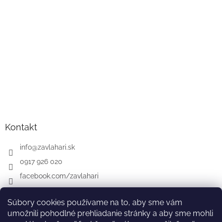
Kontakt
info
@
zavlahari.sk
0917 926 020
facebook.com/zavlahari
Súbory cookies používame na to, aby sme vám
umožnili pohodlné prehliadanie stránky a aby sme mohli
GARDENA
McCULLOCH
CZ
AT
DE