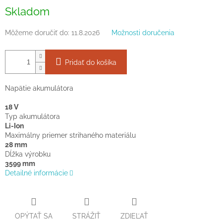
Jednotková
Skladom
cena:
Môžeme doručiť do:
11.8.2026
Možnosti doručenia
Pridať do košíka
Napätie akumulátora
18 V
Typ akumulátora
Li-Ion
Maximálny priemer strihaného materiálu
28 mm
Dĺžka výrobku
3599 mm
Detailné informácie
OPÝTAŤ SA
STRÁŽIŤ
ZDIEĽAŤ